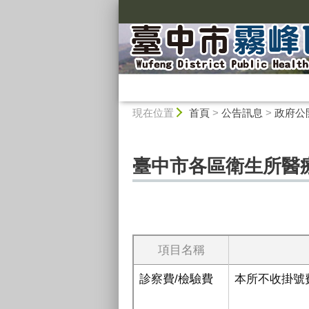
:::
:::
現在位置
首頁
>
公告訊息
>
政府公
臺中市各區衛生所醫
項目名稱
診察費/檢驗費
本所不收掛號