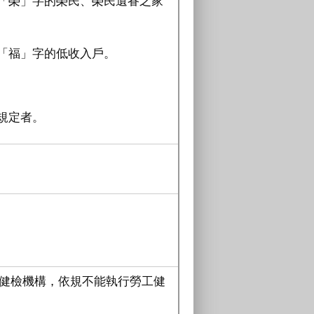
記「榮」字的榮民、榮民遺眷之家
記「福」字的低收入戶。
。
保規定者。
健檢機構，依規不能執行勞工健