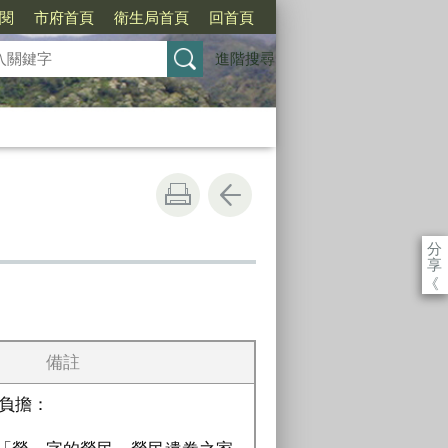
訂閱
市府首頁
衛生局首頁
回首頁
進階搜尋
分
享
《
備註
負擔：