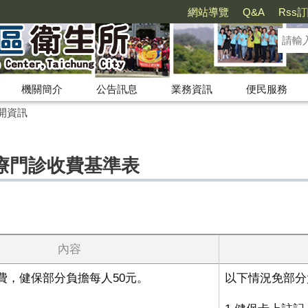
網站導覽
Q&A
Rss
機關簡介
公告訊息
業務資訊
便民服務
開資訊
療門診收費基準表
內容
費，健保部分負擔每人50元。
以下情況免部分