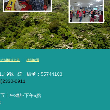
站資料開放宣告
機關位置
1之9號 統一編號：55744103
4)2330-0911
五上午8點~下午5點
8